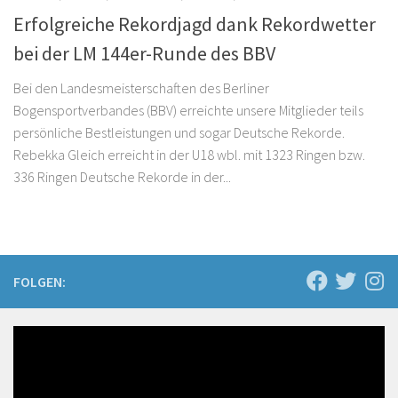
Erfolgreiche Rekordjagd dank Rekordwetter
bei der LM 144er-Runde des BBV
Bei den Landesmeisterschaften des Berliner
Bogensportverbandes (BBV) erreichte unsere Mitglieder teils
persönliche Bestleistungen und sogar Deutsche Rekorde.
Rebekka Gleich erreicht in der U18 wbl. mit 1323 Ringen bzw.
336 Ringen Deutsche Rekorde in der...
FOLGEN: