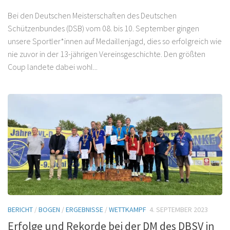
Bei den Deutschen Meisterschaften des Deutschen
Schützenbundes (DSB) vom 08. bis 10. September gingen
unsere Sportler*innen auf Medaillenjagd, dies so erfolgreich wie
nie zuvor in der 13-jährigen Vereinsgeschichte. Den größten
Coup landete dabei wohl...
BERICHT
/
BOGEN
/
ERGEBNISSE
/
WETTKAMPF
4. SEPTEMBER 2023
Erfolge und Rekorde bei der DM des DBSV in