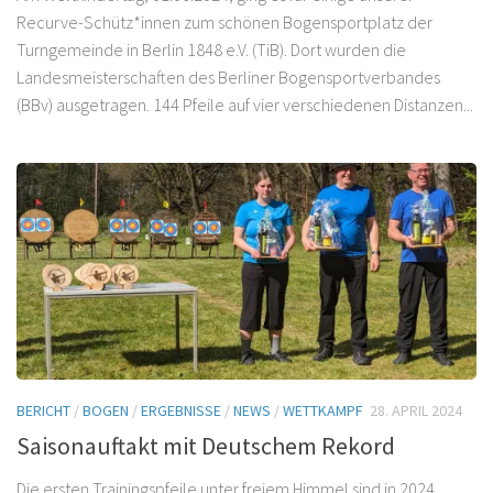
Recurve-Schütz*innen zum schönen Bogensportplatz der
Turngemeinde in Berlin 1848 e.V. (TiB). Dort wurden die
Landesmeisterschaften des Berliner Bogensportverbandes
(BBv) ausgetragen. 144 Pfeile auf vier verschiedenen Distanzen...
BERICHT
/
BOGEN
/
ERGEBNISSE
/
NEWS
/
WETTKAMPF
28. APRIL 2024
Saisonauftakt mit Deutschem Rekord
Die ersten Trainingspfeile unter freiem Himmel sind in 2024