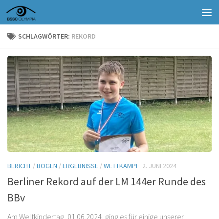
Zum Inhalt springen
SCHLAGWÖRTER:
REKORD
BERICHT
/
BOGEN
/
ERGEBNISSE
/
WETTKAMPF
2. JUNI 2024
Berliner Rekord auf der LM 144er Runde des
BBv
Am Weltkindertag, 01.06.2024, ging es für einige unserer