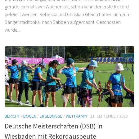
gerade einmal zwei Wochen alt, schon kann der erste Rekord
gefeiert werden. Rebekka und Christian Gleich hatten sich zum
Sängerstadtpokal nach Babben aufgemacht. Geschossen
wurde...
BERICHT
/
BOGEN
/
ERGEBNISSE
/
WETTKAMPF
11. SEPTEMBER 2023
Deutsche Meisterschaften (DSB) in
Wiesbaden mit Rekordausbeute