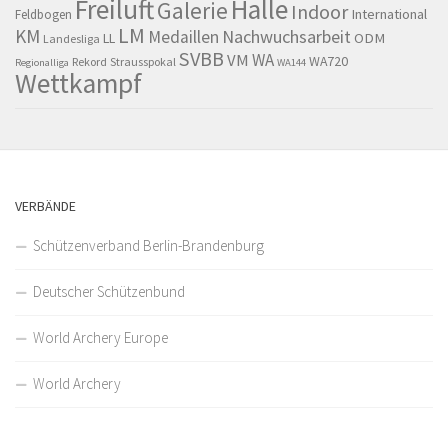
Freiluft
Halle
Galerie
Indoor
International
Feldbogen
LM
KM
Nachwuchsarbeit
Medaillen
LL
ODM
Landesliga
SVBB
WA
VM
WA720
Rekord
Strausspokal
Regionalliga
WA144
Wettkampf
VERBÄNDE
Schützenverband Berlin-Brandenburg
Deutscher Schützenbund
World Archery Europe
World Archery