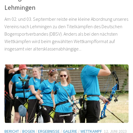
Lehmingen
Am 02. und 03. September reiste eine kleine Abordnung unseres
Vereins nach Lehmingen zu den Titelkämpfen des Deutschen
Bogensportverbandes (DBSV). Anders als bei den nächsten
Wettkämpfen wird beim gewählten Wettkampfformat auf
insgesamt vier altersklassenabhängige...
BERICHT
/
BOGEN
/
ERGEBNISSE
/
GALERIE
/
WETTKAMPF
12. JUNI 2023