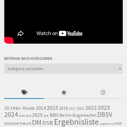
BEITRÄGE NACH KATEGORIEN
Beiträge
nach
Kategorien
2023
2015
2022
2014
144er-Runde
2016
3D
2021
2017
2024
DBSV
BBV
2025
Berlin
Bogenlaufen
2024/2025
2026
Ergebnisliste
DM
DSB
Feld
Deutscher Rekord
ergebnisse