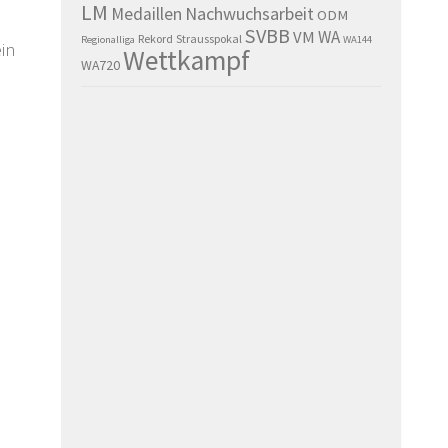
LM
Nachwuchsarbeit
Medaillen
ODM
SVBB
WA
VM
Rekord
Strausspokal
Regionalliga
WA144
ein
Wettkampf
WA720