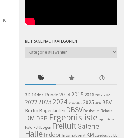
und
BEITRÄGE NACH KATEGORIEN
Beiträge
nach
Kategorien
2015
2014
144er-Runde
2016
3D
2021
2017
2024
2023
2022
BBV
2025
2024/2025
2026
DBSV
Berlin
Bogenlaufen
Deutscher Rekord
Ergebnisliste
DM
DSB
ergebnisse
Freiluft
Galerie
Feld
Feldbogen
Halle
Indoor
KM
International
LL
Landesliga