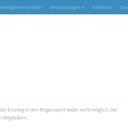
Arbeitsgemeinschaften
Veranstaltungen
Kollektion
Dow
Bogen- und Schießsportclub Olympia e. V.
er Einstieg in den Bogensport leider nicht möglich. Die
 Mitgliedern.