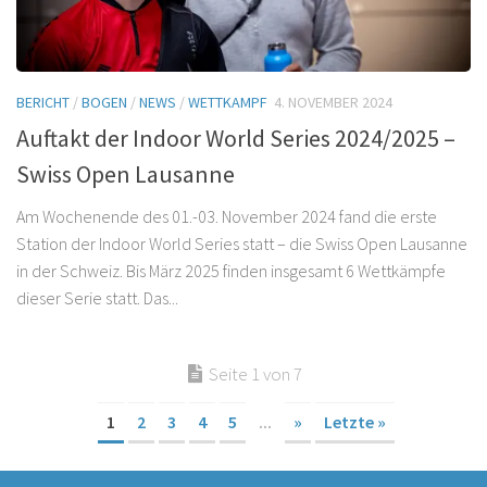
BERICHT
/
BOGEN
/
NEWS
/
WETTKAMPF
4. NOVEMBER 2024
Auftakt der Indoor World Series 2024/2025 –
Swiss Open Lausanne
Am Wochenende des 01.-03. November 2024 fand die erste
Station der Indoor World Series statt – die Swiss Open Lausanne
in der Schweiz. Bis März 2025 finden insgesamt 6 Wettkämpfe
dieser Serie statt. Das...
Seite 1 von 7
1
2
3
4
5
...
»
Letzte »