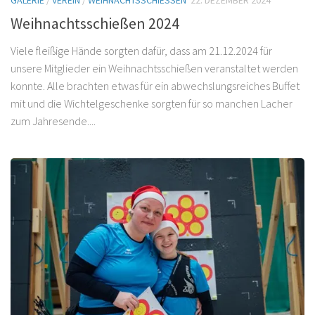
GALERIE
/
VEREIN
/
WEIHNACHTSSCHIESSEN
22. DEZEMBER 2024
Weihnachtsschießen 2024
Viele fleißige Hände sorgten dafür, dass am 21.12.2024 für
unsere Mitglieder ein Weihnachtsschießen veranstaltet werden
konnte. Alle brachten etwas für ein abwechslungsreiches Buffet
mit und die Wichtelgeschenke sorgten für so manchen Lacher
zum Jahresende....