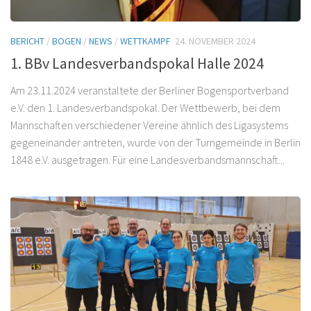
BERICHT
/
BOGEN
/
NEWS
/
WETTKAMPF
24. NOVEMBER 2024
1. BBv Landesverbandspokal Halle 2024
Am 23.11.2024 veranstaltete der Berliner Bogensportverband
e.V. den 1. Landesverbandspokal. Der Wettbewerb, bei dem
Mannschaften verschiedener Vereine ähnlich des Ligasystems
gegeneinander antreten, wurde von der Turngemeinde in Berlin
1848 e.V. ausgetragen. Für eine Landesverbandsmannschaft...