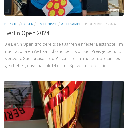
BERICHT
/
BOGEN
/
ERGEBNISSE
/
WETTKAMPF
16. DEZEMBER 2024
Berlin Open 2024
Die Berlin Open sind bereits seit Jahren ein fester Bestandteil im
internationalen Wettkampfkalender. Es winken Preisgelder und
wertvolle Sachpreise – jede*r kann sich anmelden. So kann es
geschehen, dass man plötzlich mit Spitzenathleten die...