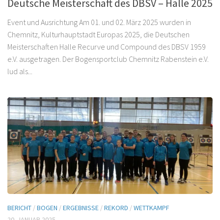
Deutsche Meisterschaft des DBSV – Halle 2025
Event und Ausrichtung Am 01. und 02. März 2025 wurden in
Chemnitz, Kulturhauptstadt Europas 2025, die Deutschen
Meisterschaften Halle Recurve und Compound des DBSV 1959
e.V. ausgetragen. Der Bogensportclub Chemnitz Rabenstein e.V.
lud als...
BERICHT
/
BOGEN
/
ERGEBNISSE
/
REKORD
/
WETTKAMPF
20. JANUAR 2025