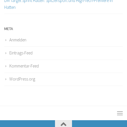
DM Target Sprint Hatten: Spitzensport und High-Tech-Premiere in
Hatten
META
Anmelden
Eintrags-Feed
Kommentar-Feed
WordPress.org