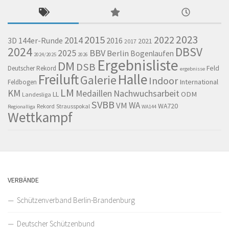
2023
2015
2022
2014
144er-Runde
2016
3D
2021
2017
2024
DBSV
BBV
2025
Berlin
Bogenlaufen
2024/2025
2026
Ergebnisliste
DM
DSB
Feld
Deutscher Rekord
ergebnisse
Freiluft
Halle
Galerie
Indoor
International
Feldbogen
LM
KM
Nachwuchsarbeit
Medaillen
LL
ODM
Landesliga
SVBB
WA
VM
WA720
Rekord
Strausspokal
Regionalliga
WA144
Wettkampf
VERBÄNDE
Schützenverband Berlin-Brandenburg
Deutscher Schützenbund