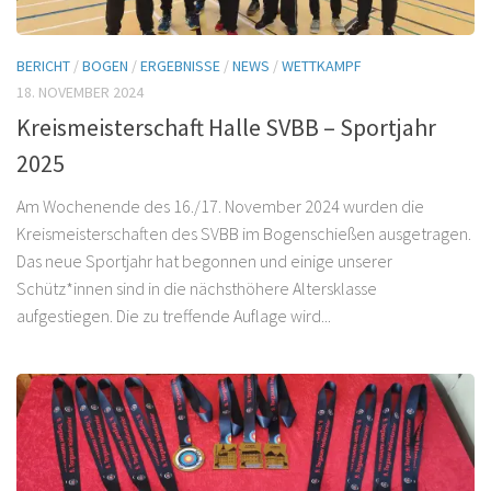
BERICHT
/
BOGEN
/
ERGEBNISSE
/
NEWS
/
WETTKAMPF
18. NOVEMBER 2024
Kreismeisterschaft Halle SVBB – Sportjahr
2025
Am Wochenende des 16./17. November 2024 wurden die
Kreismeisterschaften des SVBB im Bogenschießen ausgetragen.
Das neue Sportjahr hat begonnen und einige unserer
Schütz*innen sind in die nächsthöhere Altersklasse
aufgestiegen. Die zu treffende Auflage wird...