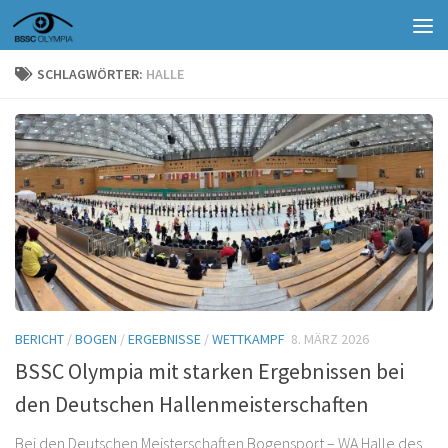
Zum Inhalt springen
SCHLAGWÖRTER:
HALLE
BERICHT
/
BOGEN
/
ERGEBNISSE
/
WETTKAMPF
8. MÄRZ 2026
BSSC Olympia mit starken Ergebnissen bei
den Deutschen Hallenmeisterschaften
Bei den Deutschen Meisterschaften Bogensport – WA Halle des