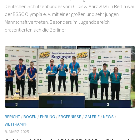
Deutschen Schützenbundes vom 6. bis 8. März 2026 in Berlin war
der BSSC Olympia e. V. mit einer großen und sehr jungen
Mannschaft vertreten. Besonders im Jugendbereich
präsentierten sich die Berliner...
BERICHT
/
BOGEN
/
EHRUNG
/
ERGEBNISSE
/
GALERIE
/
NEWS
/
WETTKAMPF
9. MÄRZ 2025