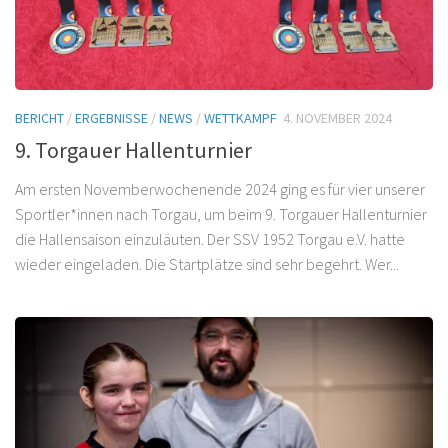
BERICHT
/
ERGEBNISSE
/
NEWS
/
WETTKAMPF
4. NOVEMBER 2024
9. Torgauer Hallenturnier
Am ersten Novemberwochenende 2024 ging es für vier unserer
Sportler*innen nach Torgau, um beim 9. Torgauer Hallenturnier
die Hallensaison einzuläuten. Der SSV 1952 Torgau e.V. hatte
wieder eingeladen. Die Startplätze sind sehr begehrt. Wer...