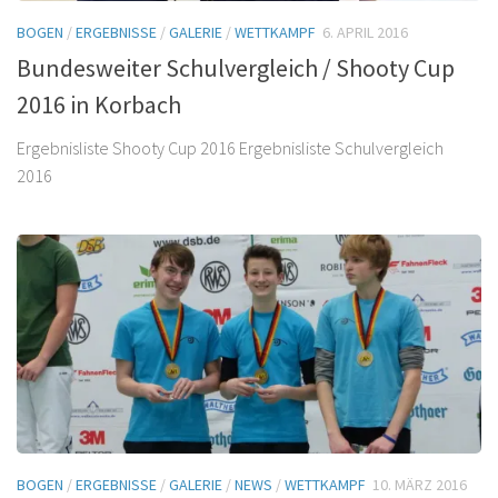
BOGEN
/
ERGEBNISSE
/
GALERIE
/
WETTKAMPF
6. APRIL 2016
Bundesweiter Schulvergleich / Shooty Cup
2016 in Korbach
Ergebnisliste Shooty Cup 2016 Ergebnisliste Schulvergleich
2016
BOGEN
/
ERGEBNISSE
/
GALERIE
/
NEWS
/
WETTKAMPF
10. MÄRZ 2016