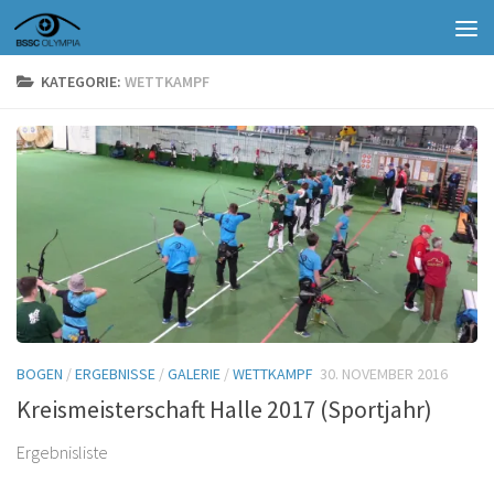
Zum Inhalt springen
KATEGORIE:
WETTKAMPF
BOGEN
/
ERGEBNISSE
/
GALERIE
/
WETTKAMPF
30. NOVEMBER 2016
Kreismeisterschaft Halle 2017 (Sportjahr)
Ergebnisliste