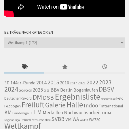
BEITRÄGE NACH KATEGORIEN
Beiträge
nach
Kategorien
2023
2015
2022
2014
144er-Runde
2016
3D
2021
2017
2024
DBSV
BBV
2025
Berlin
Bogenlaufen
2024/2025
2026
Ergebnisliste
DM
DSB
Feld
Deutscher Rekord
ergebnisse
Freiluft
Halle
Galerie
Indoor
International
Feldbogen
LM
KM
Nachwuchsarbeit
Medaillen
LL
ODM
Landesliga
SVBB
WA
VM
WA720
Rekord
Strausspokal
Regionalliga
WA144
Wettkampf