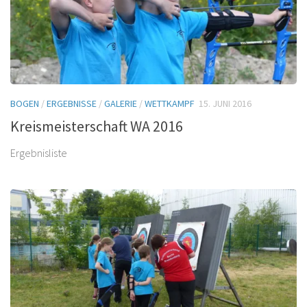
BOGEN
/
ERGEBNISSE
/
GALERIE
/
WETTKAMPF
15. JUNI 2016
Kreismeisterschaft WA 2016
Ergebnisliste