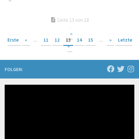
Seite 13 von 18
«
Erste
«
...
11
12
13
14
15
...
»
Letzte
»
FOLGEN: