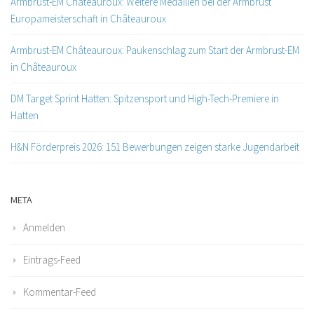
Armbrust-EM Châteauroux: Weitere Medaillen bei der Armbrust
Europameisterschaft in Châteauroux
Armbrust-EM Châteauroux: Paukenschlag zum Start der Armbrust-EM
in Châteauroux
DM Target Sprint Hatten: Spitzensport und High-Tech-Premiere in
Hatten
H&N Förderpreis 2026: 151 Bewerbungen zeigen starke Jugendarbeit
META
Anmelden
Eintrags-Feed
Kommentar-Feed