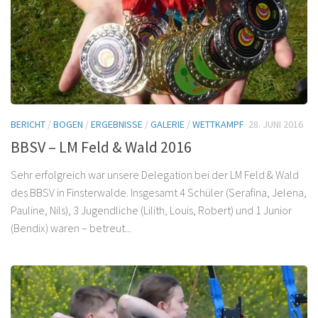
BERICHT
/
BOGEN
/
ERGEBNISSE
/
GALERIE
/
WETTKAMPF
28. JUNI 2016
BBSV – LM Feld & Wald 2016
Sehr erfolgreich war unsere Delegation bei der LM Feld & Wald
des BBSV in Finsterwalde. Insgesamt 4 Schüler (Serafina, Jelena,
Pauline, Nils), 3 Jugendliche (Lilith, Louis, Robert) und 1 Junior
(Bendix) waren – betreut...