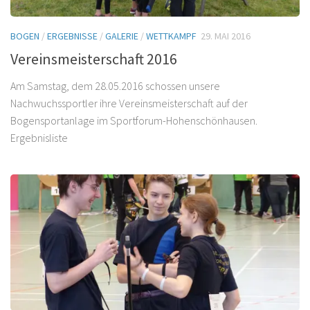
BOGEN
/
ERGEBNISSE
/
GALERIE
/
WETTKAMPF
29. MAI 2016
Vereinsmeisterschaft 2016
Am Samstag, dem 28.05.2016 schossen unsere
Nachwuchssportler ihre Vereinsmeisterschaft auf der
Bogensportanlage im Sportforum-Hohenschönhausen.
Ergebnisliste