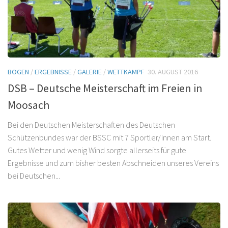
BOGEN
/
ERGEBNISSE
/
GALERIE
/
WETTKAMPF
30. AUGUST 2016
DSB – Deutsche Meisterschaft im Freien in
Moosach
Bei den Deutschen Meisterschaften des Deutschen
Schützenbundes war der BSSC mit 7 Sportler/innen am Start.
Gutes Wetter und wenig Wind sorgte allerseits für gute
Ergebnisse und zum bisher besten Abschneiden unseres Vereins
bei Deutschen...