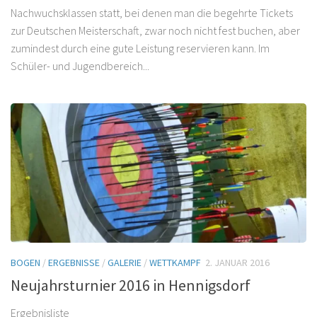
Nachwuchsklassen statt, bei denen man die begehrte Tickets
zur Deutschen Meisterschaft, zwar noch nicht fest buchen, aber
zumindest durch eine gute Leistung reservieren kann. Im
Schüler- und Jugendbereich...
BOGEN
/
ERGEBNISSE
/
GALERIE
/
WETTKAMPF
2. JANUAR 2016
Neujahrsturnier 2016 in Hennigsdorf
Ergebnisliste