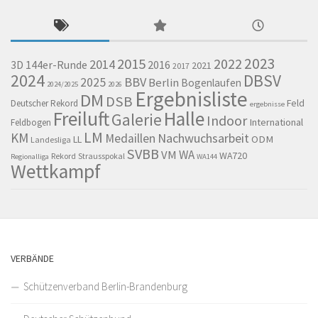
2023
2015
2022
2014
144er-Runde
2016
3D
2021
2017
2024
DBSV
BBV
2025
Berlin
Bogenlaufen
2024/2025
2026
Ergebnisliste
DM
DSB
Feld
Deutscher Rekord
ergebnisse
Freiluft
Halle
Galerie
Indoor
International
Feldbogen
LM
KM
Nachwuchsarbeit
Medaillen
LL
ODM
Landesliga
SVBB
WA
VM
WA720
Rekord
Strausspokal
Regionalliga
WA144
Wettkampf
VERBÄNDE
Schützenverband Berlin-Brandenburg