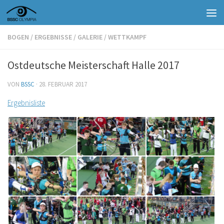
Zum Inhalt springen
BOGEN
/
ERGEBNISSE
/
GALERIE
/
WETTKAMPF
Ostdeutsche Meisterschaft Halle 2017
VON
BSSC
·
28. FEBRUAR 2017
Ergebnisliste