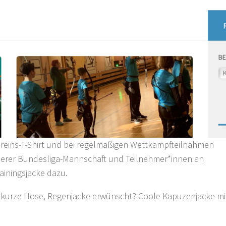
n Vereins-T-Shirt und bei regelmäßigen Wettkampfteilnahmen
nserer Bundesliga-Mannschaft und Teilnehmer*innen an
ainingsjacke dazu.
t, kurze Hose, Regenjacke erwünscht? Coole Kapuzenjacke mi