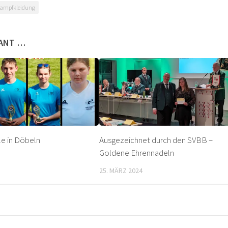
kampfkleidung
SANT …
le in Döbeln
Ausgezeichnet durch den SVBB –
Goldene Ehrennadeln
25. MÄRZ 2024