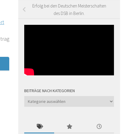
Erfolg bei den Deutschen Meisterschaften
des DSB in Berlin.
rt
trag
BEITRÄGE NACH KATEGORIEN
Beiträge
nach
Kategorien