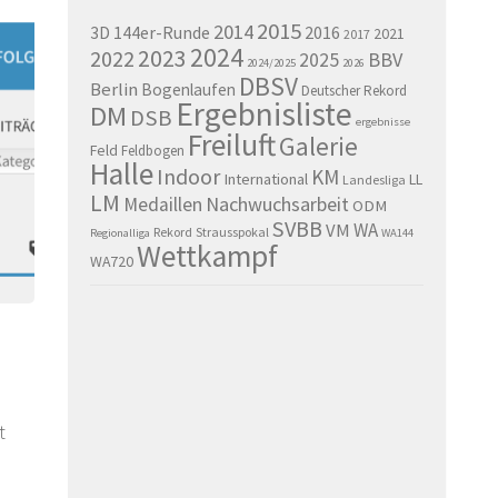
2015
2014
144er-Runde
2016
3D
2021
2017
2024
2023
2022
BBV
2025
2024/2025
2026
DBSV
Berlin
Bogenlaufen
Deutscher Rekord
Ergebnisliste
DM
DSB
ergebnisse
Freiluft
Galerie
Feld
Feldbogen
Halle
Indoor
KM
International
LL
Landesliga
LM
Nachwuchsarbeit
Medaillen
ODM
SVBB
WA
VM
Rekord
Strausspokal
Regionalliga
WA144
Wettkampf
WA720
t