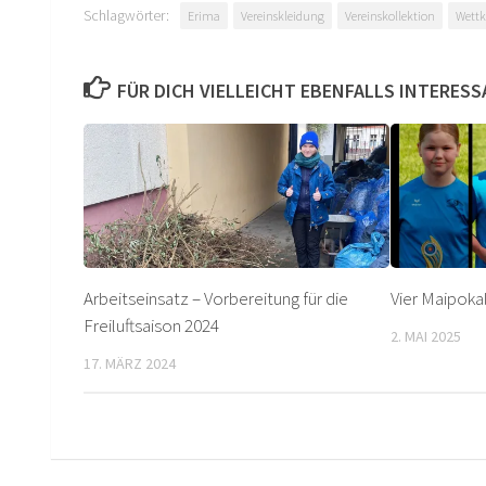
Schlagwörter:
Erima
Vereinskleidung
Vereinskollektion
Wett
FÜR DICH VIELLEICHT EBENFALLS INTERES
Arbeitseinsatz – Vorbereitung für die
Vier Maipoka
Freiluftsaison 2024
2. MAI 2025
17. MÄRZ 2024