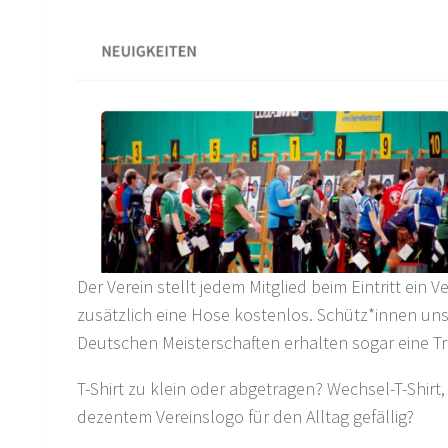
Der Verein stellt jedem Mitglied beim Eintritt ei
zusätzlich eine Hose kostenlos. Schütz*innen u
Deutschen Meisterschaften erhalten sogar eine Tr
T-Shirt zu klein oder abgetragen? Wechsel-T-Shir
dezentem Vereinslogo für den Alltag gefällig?