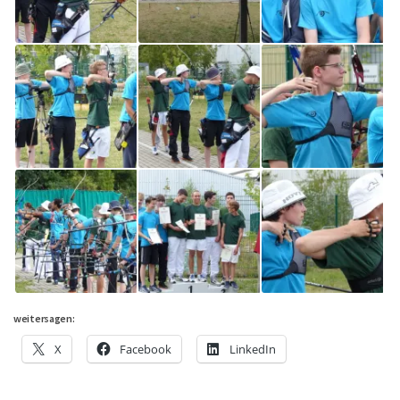
weitersagen:
X
Facebook
LinkedIn