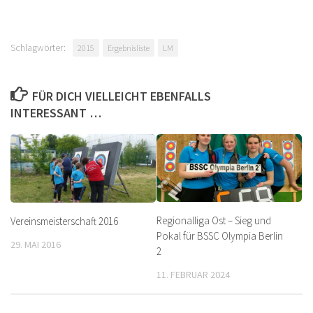
Schlagwörter:
2015
Ergebnisliste
LM
FÜR DICH VIELLEICHT EBENFALLS
INTERESSANT …
Regionalliga Ost – Sieg und
Vereinsmeisterschaft 2016
Pokal für BSSC Olympia Berlin
29. MAI 2016
2
11. FEBRUAR 2024