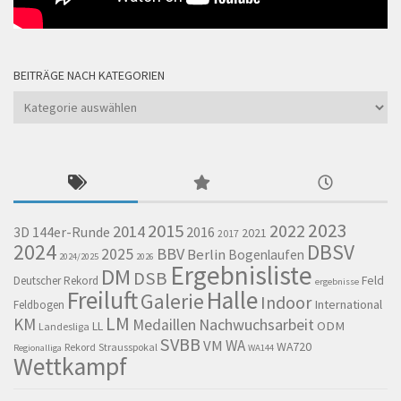
BEITRÄGE NACH KATEGORIEN
Beiträge
nach
Kategorien
2023
2015
2022
2014
144er-Runde
2016
3D
2021
2017
2024
DBSV
BBV
2025
Berlin
Bogenlaufen
2024/2025
2026
Ergebnisliste
DM
DSB
Feld
Deutscher Rekord
ergebnisse
Freiluft
Halle
Galerie
Indoor
International
Feldbogen
LM
KM
Nachwuchsarbeit
Medaillen
LL
ODM
Landesliga
SVBB
WA
VM
WA720
Rekord
Strausspokal
Regionalliga
WA144
Wettkampf