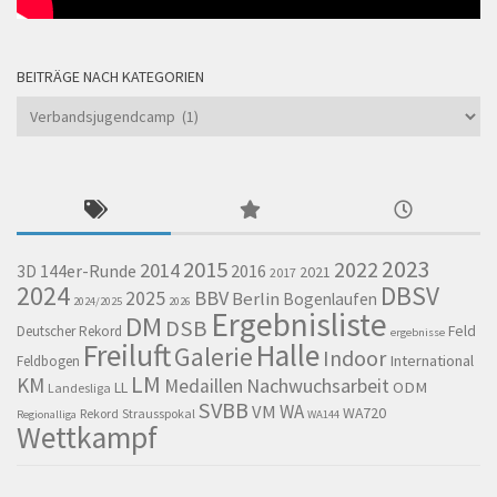
BEITRÄGE NACH KATEGORIEN
Beiträge
nach
Kategorien
2023
2015
2022
2014
144er-Runde
2016
3D
2021
2017
2024
DBSV
BBV
2025
Berlin
Bogenlaufen
2024/2025
2026
Ergebnisliste
DM
DSB
Feld
Deutscher Rekord
ergebnisse
Freiluft
Halle
Galerie
Indoor
International
Feldbogen
LM
KM
Nachwuchsarbeit
Medaillen
LL
ODM
Landesliga
SVBB
WA
VM
WA720
Rekord
Strausspokal
Regionalliga
WA144
Wettkampf