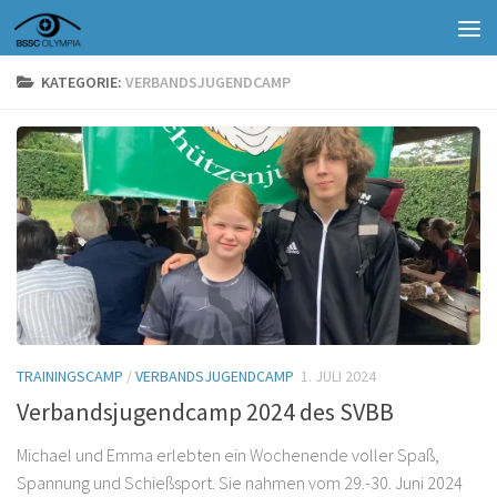
Zum Inhalt springen
KATEGORIE:
VERBANDSJUGENDCAMP
TRAININGSCAMP
/
VERBANDSJUGENDCAMP
1. JULI 2024
Verbandsjugendcamp 2024 des SVBB
Michael und Emma erlebten ein Wochenende voller Spaß,
Spannung und Schießsport. Sie nahmen vom 29.-30. Juni 2024