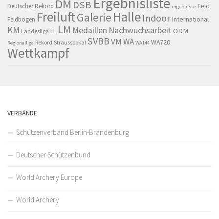
Ergebnisliste
DM
DSB
Feld
Deutscher Rekord
ergebnisse
Freiluft
Halle
Galerie
Indoor
International
Feldbogen
LM
KM
Nachwuchsarbeit
Medaillen
LL
ODM
Landesliga
SVBB
WA
VM
WA720
Rekord
Strausspokal
Regionalliga
WA144
Wettkampf
VERBÄNDE
Schützenverband Berlin-Brandenburg
Deutscher Schützenbund
World Archery Europe
World Archery