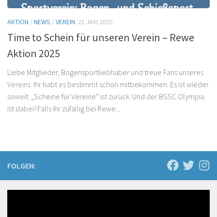
AKTION
/
NEWS
/
VEREIN
21. MAI 2025
Time to Schein für unseren Verein – Rewe
Aktion 2025
Liebe Mitglieder, Bogensportliebhaber und treue Fans unseres
Vereins. Ihr habt es bestimmt schon mitbekommen. Es ist wieder
soweit: „Scheine für Vereine“ ist zurück. Und der BSSC Olympia
ist dabei! Falls ihr zufällig bei Rewe...
FOLGEN: