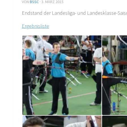
VON
BSSC
·
3. MÄRZ 2015
Endstand der Landesliga- und Landesklasse-Sais
Ergebnisliste
LL/LK 2015
LL/LK 2015