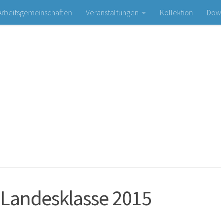
Arbeitsgemeinschaften
Veranstaltungen
Kollektion
Dow
Bogen- und Schießsportclub Olympia e. V.
 Landesklasse 2015