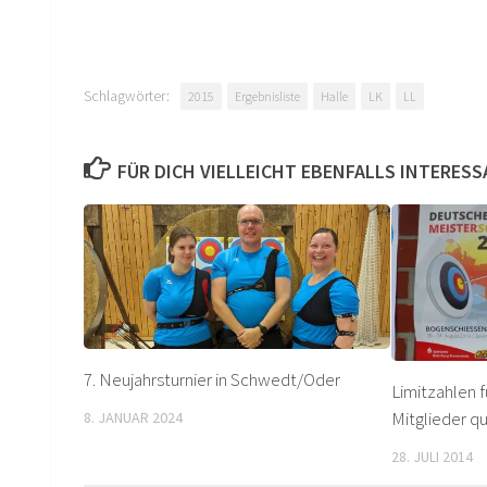
Schlagwörter:
2015
Ergebnisliste
Halle
LK
LL
FÜR DICH VIELLEICHT EBENFALLS INTERES
7. Neujahrsturnier in Schwedt/Oder
Limitzahlen 
Mitglieder qua
8. JANUAR 2024
28. JULI 2014