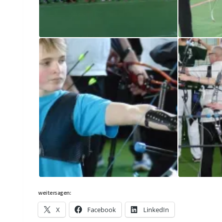
LL/LK 2015
LL/LK 2015
weitersagen:
X
Facebook
LinkedIn