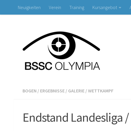
Neuigkeiten
Verein
Training
Kursangebot
Zum Inhalt springen
BOGEN
/
ERGEBNISSE
/
GALERIE
/
WETTKAMPF
Endstand Landesliga /