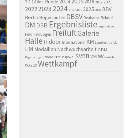
2015
2014
144er-Runde
2016
3D
2021
2017
2024
2023
2022
BBV
2025
2024/2025
2026
DBSV
Berlin
Bogenlaufen
Deutscher Rekord
Ergebnisliste
DM
DSB
ergebnisse
Freiluft
Galerie
Feld
Feldbogen
Halle
Indoor
KM
International
LL
Landesliga
LM
Nachwuchsarbeit
Medaillen
ODM
SVBB
WA
VM
Rekord
Strausspokal
Regionalliga
WA144
Wettkampf
WA720