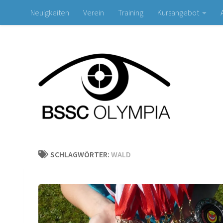
Neuigkeiten
Verein
Training
Kursangebot
Zum Inhalt springen
SCHLAGWÖRTER:
WALD