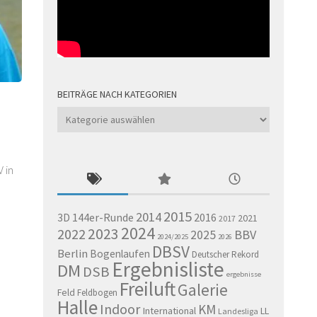
BEITRÄGE NACH KATEGORIEN
Beiträge
nach
Kategorien
 in
2015
2014
144er-Runde
2016
3D
2021
2017
2024
2023
2022
BBV
2025
2024/2025
2026
DBSV
Berlin
Bogenlaufen
Deutscher Rekord
Ergebnisliste
DM
DSB
ergebnisse
Freiluft
Galerie
Feld
Feldbogen
Halle
Indoor
KM
International
LL
Landesliga