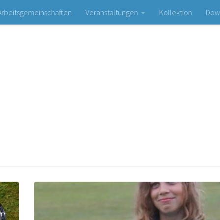
Arbeitsgemeinschaften
Veranstaltungen
Kollektion
Dow
Bogen- und Schießsportclub Olympia e. V.