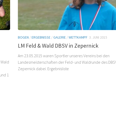
BOGEN
/
ERGEBNISSE
/
GALERIE
/
WETTKAMPF
3. JUNI 2015
LM Feld & Wald DBSV in Zepernick
Am 23.05.2015 waren Sportler unseres Vereins bei den
& Wald
Landesmeisterschaften der Feld- und Waldrunde des DBSV
Zepernick dabei. Ergebnisliste
 und 1