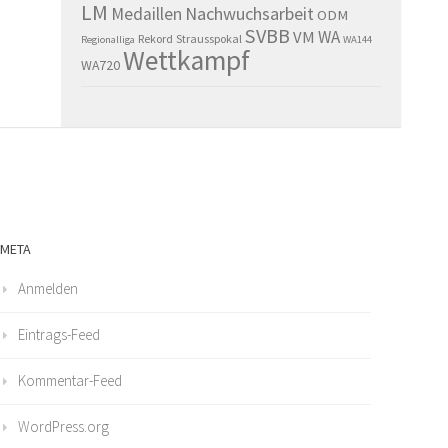
LM
Nachwuchsarbeit
Medaillen
ODM
SVBB
WA
VM
Rekord
Strausspokal
Regionalliga
WA144
Wettkampf
WA720
META
Anmelden
Eintrags-Feed
Kommentar-Feed
WordPress.org