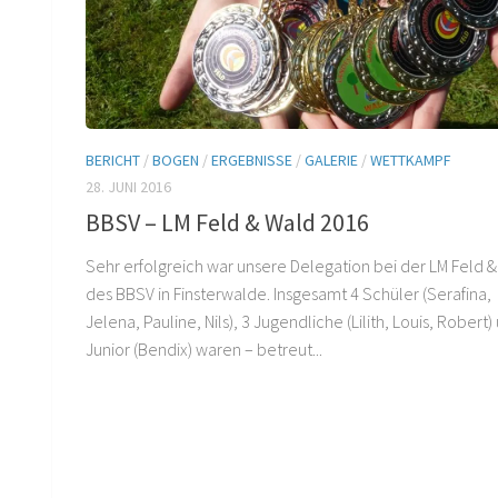
BERICHT
/
BOGEN
/
ERGEBNISSE
/
GALERIE
/
WETTKAMPF
28. JUNI 2016
BBSV – LM Feld & Wald 2016
Sehr erfolgreich war unsere Delegation bei der LM Feld 
des BBSV in Finsterwalde. Insgesamt 4 Schüler (Serafina,
Jelena, Pauline, Nils), 3 Jugendliche (Lilith, Louis, Robert)
Junior (Bendix) waren – betreut...