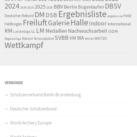
2024
DBSV
BBV
2025
Berlin
Bogenlaufen
2024/2025
2026
Ergebnisliste
DM
DSB
Feld
Deutscher Rekord
ergebnisse
Freiluft
Halle
Galerie
Indoor
International
Feldbogen
LM
KM
Nachwuchsarbeit
Medaillen
LL
ODM
Landesliga
SVBB
WA
VM
WA720
Rekord
Strausspokal
Regionalliga
WA144
Wettkampf
VERBÄNDE
Schützenverband Berlin-Brandenburg
Deutscher Schützenbund
World Archery Europe
World Archery