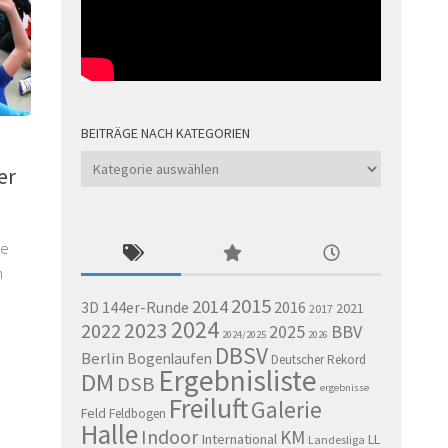
BEITRÄGE NACH KATEGORIEN
Beiträge
er
nach
Kategorien
ne
n
2015
2014
144er-Runde
2016
3D
2021
2017
2024
2023
2022
BBV
2025
2024/2025
2026
DBSV
Berlin
Bogenlaufen
Deutscher Rekord
Ergebnisliste
DM
DSB
ergebnisse
Freiluft
Galerie
Feld
Feldbogen
Halle
Indoor
KM
International
LL
Landesliga