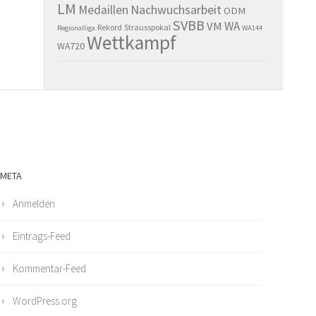
LM
Nachwuchsarbeit
Medaillen
ODM
SVBB
WA
VM
Rekord
Strausspokal
Regionalliga
WA144
Wettkampf
WA720
META
Anmelden
Eintrags-Feed
Kommentar-Feed
WordPress.org