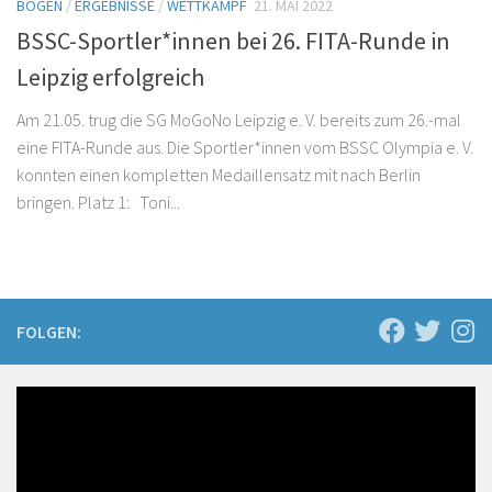
BOGEN
/
ERGEBNISSE
/
WETTKAMPF
21. MAI 2022
BSSC-Sportler*innen bei 26. FITA-Runde in
Leipzig erfolgreich
Am 21.05. trug die SG MoGoNo Leipzig e. V. bereits zum 26.-mal
eine FITA-Runde aus. Die Sportler*innen vom BSSC Olympia e. V.
konnten einen kompletten Medaillensatz mit nach Berlin
bringen. Platz 1: Toni...
FOLGEN: