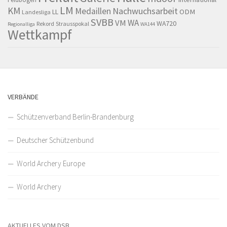
LM
KM
Nachwuchsarbeit
Medaillen
LL
ODM
Landesliga
SVBB
WA
VM
WA720
Rekord
Strausspokal
Regionalliga
WA144
Wettkampf
VERBÄNDE
Schützenverband Berlin-Brandenburg
Deutscher Schützenbund
World Archery Europe
World Archery
AKTUELLES VOM DSB