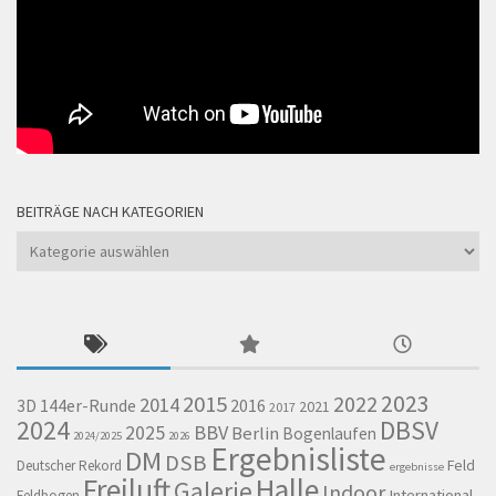
BEITRÄGE NACH KATEGORIEN
Beiträge
nach
Kategorien
2023
2015
2022
2014
144er-Runde
2016
3D
2021
2017
2024
DBSV
BBV
2025
Berlin
Bogenlaufen
2024/2025
2026
Ergebnisliste
DM
DSB
Feld
Deutscher Rekord
ergebnisse
Freiluft
Halle
Galerie
Indoor
International
Feldbogen