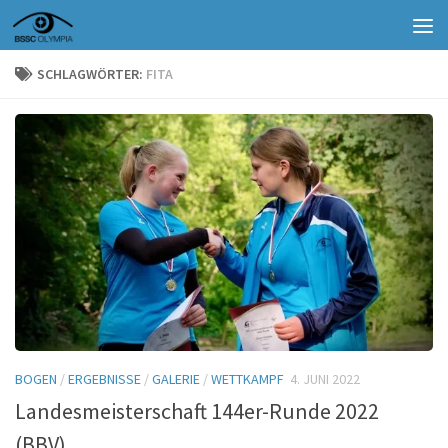
Zum Inhalt springen
SCHLAGWÖRTER:
FITA
BOGEN
/
ERGEBNISSE
/
GALERIE
/
WETTKAMPF
4. JUNI 2022
Landesmeisterschaft 144er-Runde 2022
(BBV)