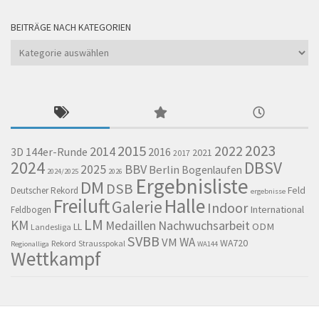
BEITRÄGE NACH KATEGORIEN
Beiträge
nach
Kategorien
2023
2015
2022
2014
144er-Runde
2016
3D
2021
2017
2024
DBSV
BBV
2025
Berlin
Bogenlaufen
2024/2025
2026
Ergebnisliste
DM
DSB
Feld
Deutscher Rekord
ergebnisse
Freiluft
Halle
Galerie
Indoor
International
Feldbogen
LM
KM
Nachwuchsarbeit
Medaillen
LL
ODM
Landesliga
SVBB
WA
VM
WA720
Rekord
Strausspokal
Regionalliga
WA144
Wettkampf